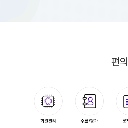
편의
회원관리
수료/평가
문